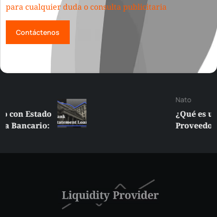
para cualquier duda o consulta publicitaria
Contáctenos
Nato
¿Qué es un
Proveedor de
Liquidez
Suplementaria (SLP)
en la NYSE?