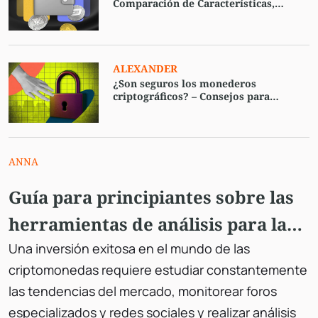
Comparación de Características,
Seguridad y Usabilidad
ALEXANDER
¿Son seguros los monederos
criptográficos? – Consejos para
garantizar la máxima protección de
sus activos digitales.
ANNA
Guía para principiantes sobre las
herramientas de análisis para las
criptomonedas
Una inversión exitosa en el mundo de las
criptomonedas requiere estudiar constantemente
las tendencias del mercado, monitorear foros
especializados y redes sociales y realizar análisis