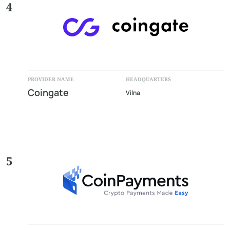
4
PROVIDER NAME
HEADQUARTERS
Coingate
Vilna
5