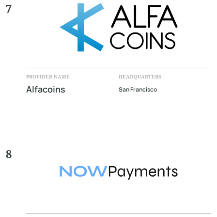
7
PROVIDER NAME
HEADQUARTERS
Alfacoins
San Francisco
8