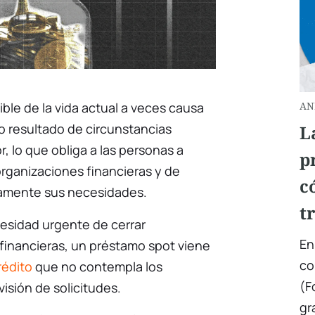
ible de la vida actual a veces causa
AN
o resultado de circunstancias
L
, lo que obliga a las personas a
p
rganizaciones financieras y de
c
idamente sus necesidades.
t
esidad urgente de cerrar
En
financieras, un préstamo spot viene
co
rédito
que no contempla los
(F
isión de solicitudes.
gr