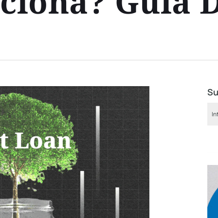
iona? Guía D
Su