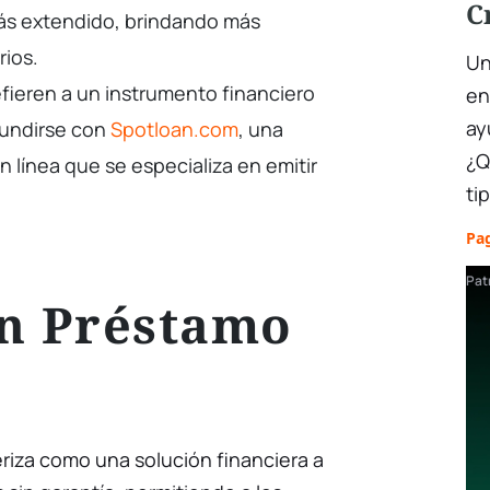
C
ás extendido, brindando más
arios.
Un
fieren a un instrumento financiero
en
ay
fundirse con
Spotloan.com
, una
¿Q
línea que se especializa en emitir
ti
Pag
Pat
un Préstamo
riza como una solución financiera a