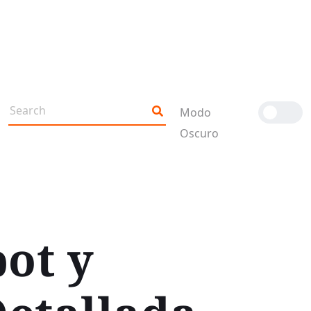
Modo
Oscuro
ot y