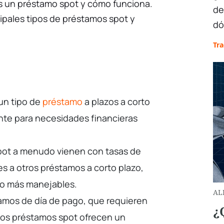
es un préstamo spot y cómo funciona.
de
ipales tipos de préstamos spot y
dó
Tr
un tipo de
préstamo
a plazos a corto
nte para necesidades financieras
pot a menudo vienen con tasas de
res a otros préstamos a corto plazo,
go más manejables.
AL
tamos de día de pago, que requieren
¿
os préstamos spot ofrecen un