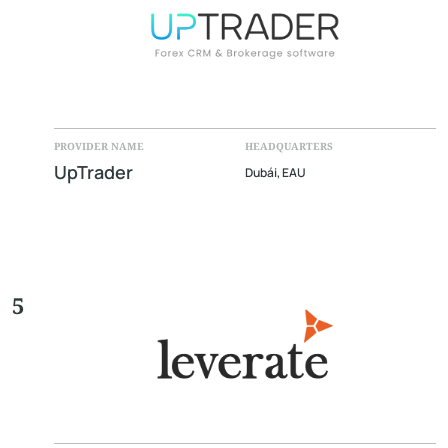
PROVIDER NAME
HEADQUARTERS
UpTrader
Dubái, EAU
5