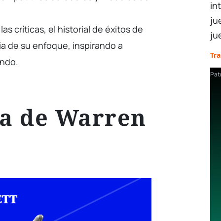
in
ju
as críticas, el historial de éxitos de
ju
cia de su enfoque, inspirando a
Tr
undo.
Pat
ia de Warren