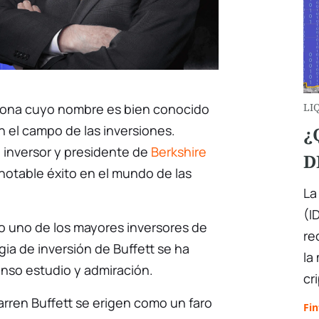
ona cuyo nombre es bien conocido
LI
n el campo de las inversiones.
¿
o inversor y presidente de
Berkshire
D
 notable éxito en el mundo de las
La
(I
uno de los mayores inversores de
re
gia de inversión de Buffett se ha
la
enso estudio y admiración.
cr
arren Buffett se erigen como un faro
Fin