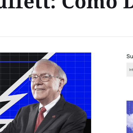
ffett: Cómo 
Su