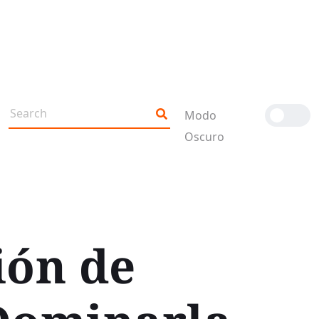
Modo
Oscuro
ión de