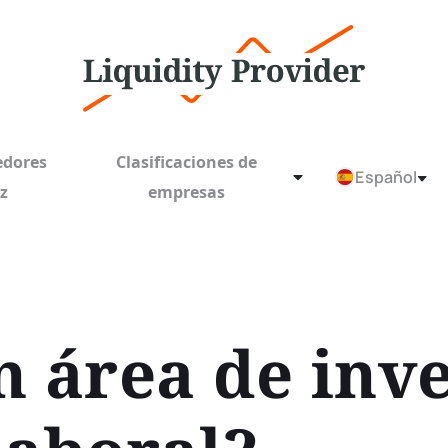
edores
Clasificaciones de
Español
ez
empresas
n área de inv