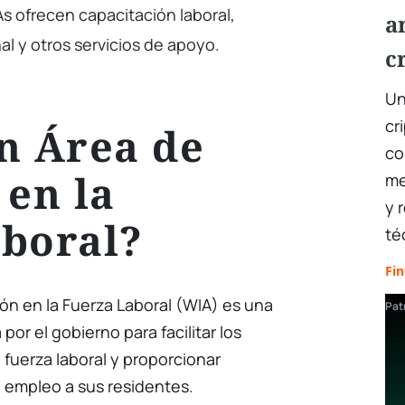
s ofrecen capacitación laboral,
a
l y otros servicios de apoyo.
c
Un
cr
n Área de
co
 en la
me
y 
boral?
té
Fin
ión en la Fuerza Laboral (WIA) es una
Pat
or el gobierno para facilitar los
 fuerza laboral y proporcionar
l empleo a sus residentes.