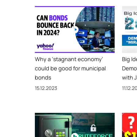
Why a ‘stagnant economy’
Big Id
could be good for municipal
Democ
bonds
with J
15.12.2023
11.12.2