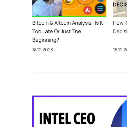
Bitcoin & Altcoin Analysis | Is It
How T
Too Late Or Just The
Decis
Beginning?
18.12.2023
16.12.