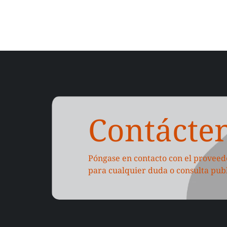
Contácte
Póngase en contacto con el proveed
para cualquier duda o consulta publ