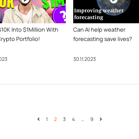
$10K Into $1Million With
Can AI help weather
rypto Portfolio!
forecasting save lives?
2023
30.11.2023
1
2
3
4
…
9