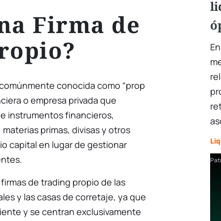
l
na Firma de
ó
ropio?
En
me
re
o, comúnmente conocida como “prop
pr
anciera o empresa privada que
re
de instrumentos financieros,
as
materias primas, divisas y otros
Liq
io capital en lugar de gestionar
entes.
Pat
firmas de trading propio de las
ales y las casas de corretaje, ya que
ente y se centran exclusivamente