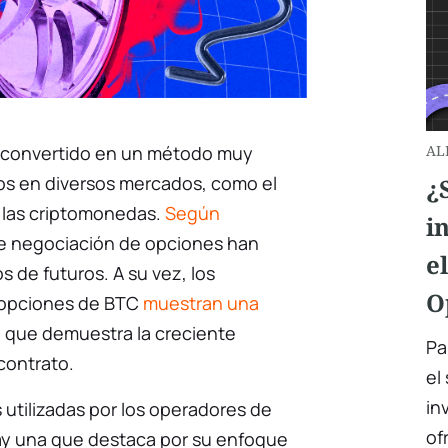
a convertido en un método muy
AL
vos en diversos mercados, como el
¿
o las criptomonedas.
Según
i
de negociación de opciones han
e
 de futuros. A su vez, los
O
 opciones de BTC
muestran una
lo que demuestra la creciente
Pa
contrato.
el
in
 utilizadas por los operadores de
of
hay una que destaca por su enfoque