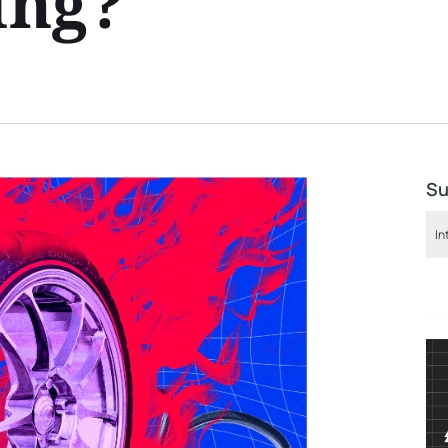
ing?
Su