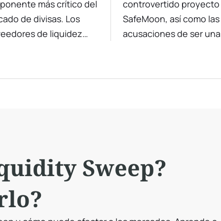
onente más crítico del
controvertido proyecto
rcado Forex
ado de divisas. Los
SafeMoon, así como las
eedores de liquidez
acusaciones de ser una
actores clave en el
estafa. ¿Es posible com
cado, asegurando
SafeMoon hoy en día?
sacciones fluidas y
renciales ajustados
e oferta y demanda.
quidity Sweep?
rlo?