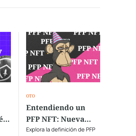
OTO
Entendiendo un
é
PFP NFT: Nueva
?
Tendencia en Redes
Explora la definición de PFP