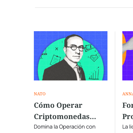
NATO
ANN
Cómo Operar
Fo
Criptomonedas
Pr
Usando la Teoría de
Pap
Domina la Operación con
La l