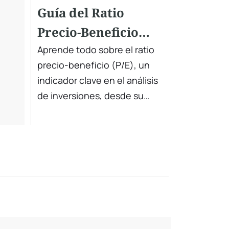
Guía del Ratio
Precio-Beneficio
(P/E): Definición,
Aprende todo sobre el ratio
precio-beneficio (P/E), un
Fórmula y Ejemplos
indicador clave en el análisis
de inversiones, desde su
historia hasta varios métodos
de cálculo y aplicaciones
prácticas.