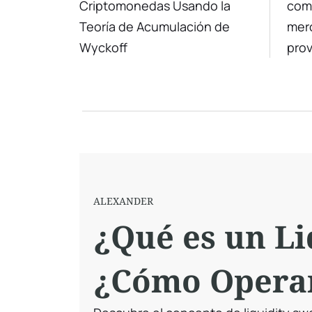
Criptomonedas Usando la
comp
Acumulación de
Me
Teoría de Acumulación de
merc
Wyckoff
Wyckoff
prov
son 
mer
tran
dife
entr
ALEXANDER
¿Qué es un Li
¿Cómo Opera