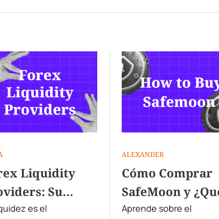
A
ALEXANDER
rex Liquidity
Cómo Comprar
oviders: Su
SafeMoon y ¿Qu
el en el
Tan Legítimo Es
iquidez es el
Aprende sobre el