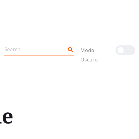
Modo
Oscuro
de