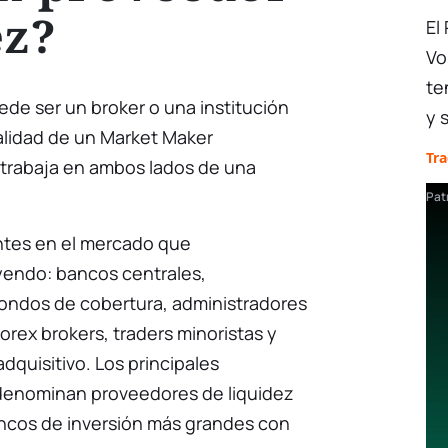
ez?
El
Vo
te
de ser un broker o una institución
y 
alidad de un Market Maker
Tr
trabaja en ambos lados de una
Pat
antes en el mercado que
uyendo: bancos centrales,
fondos de cobertura, administradores
orex brokers, traders minoristas y
dquisitivo. Los principales
 denominan proveedores de liquidez
bancos de inversión más grandes con