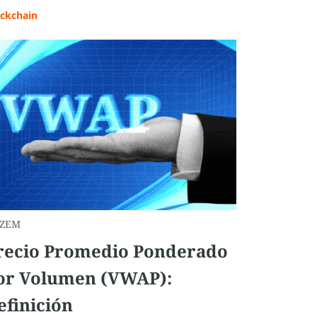
ockchain
ZEM
recio Promedio Ponderado
or Volumen (VWAP):
efinición