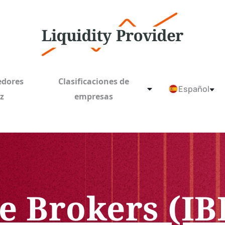
edores
Clasificaciones de
Español
ez
empresas
ve Brokers (I