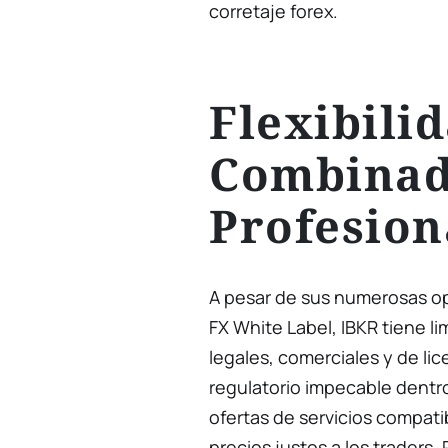
corretaje forex.
Flexibili
Combinad
Profesion
A pesar de sus numerosas op
FX White Label, IBKR tiene li
legales, comerciales y de li
regulatorio impecable dentr
ofertas de servicios compat
precios justos a los traders. 