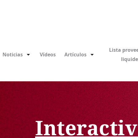
Lista prove
Noticias
Vídeos
Artículos
liquid
Interacti