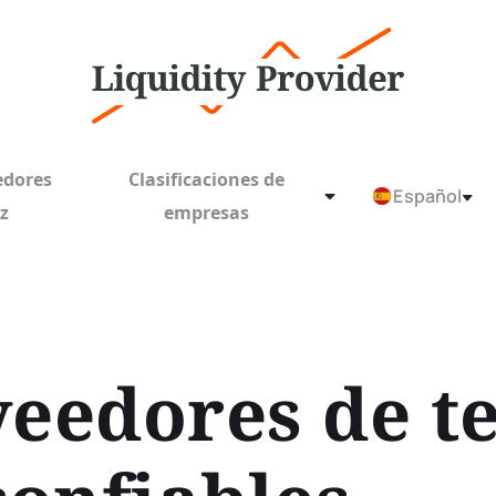
edores
Clasificaciones de
Español
ez
empresas
veedores de t