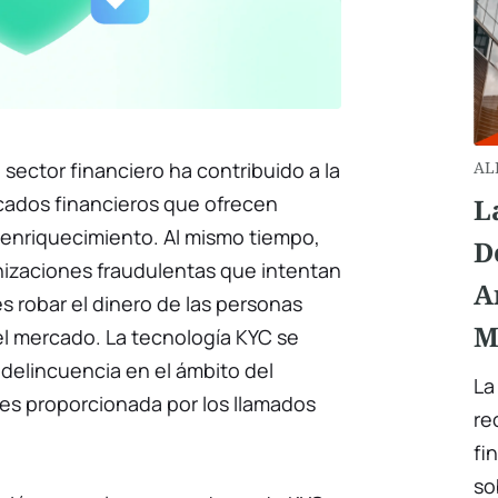
l sector financiero ha contribuido a la
AL
ados financieros que ofrecen
L
 enriquecimiento. Al mismo tiempo,
D
izaciones fraudulentas que intentan
A
s robar el dinero de las personas
M
el mercado. La tecnología KYC se
a delincuencia en el ámbito del
La
al es proporcionada por los llamados
re
fi
so