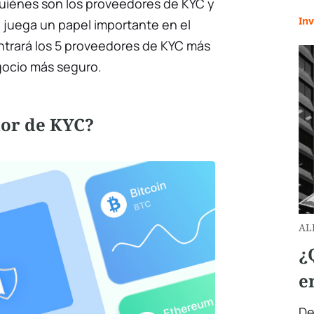
quiénes son los proveedores de KYC y
Inv
 juega un papel importante en el
contrará los 5 proveedores de KYC más
gocio más seguro.
dor de KYC?
AL
¿
e
De