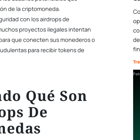
ción de la criptomoneda.
Co
uridad con los airdrops de
op
uchos proyectos ilegales intentan
co
s para que conecten sus monederos o
de
fi
udulentas para recibir tokens de
Tr
Pat
ndo Qué Son
ops De
nedas