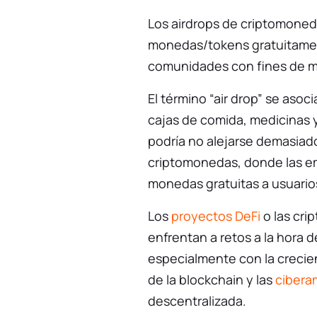
Los airdrops de criptomoned
monedas/tokens gratuitament
comunidades con fines de m
El término “air drop” se asoci
cajas de comida, medicinas y
podría no alejarse demasiado
criptomonedas, donde las e
monedas gratuitas a usuarios
Los
proyectos DeFi
o las cri
enfrentan a retos a la hora
especialmente con la crecie
de la blockchain y las
cibera
descentralizada.