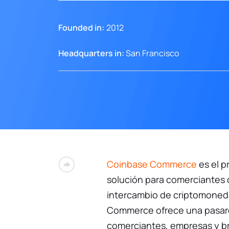
Founded in:
2012
Headquarters in:
San Francisco
Coinbase Commerce
es el p
solución para comerciantes 
intercambio de criptomoned
Commerce ofrece una pasare
comerciantes, empresas y b